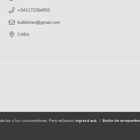
+541172364951
bubblitas@gmail.com
CABA
de las y los consumidores. Para reclamos
ingresá acá.
/
Botón de arrepentim