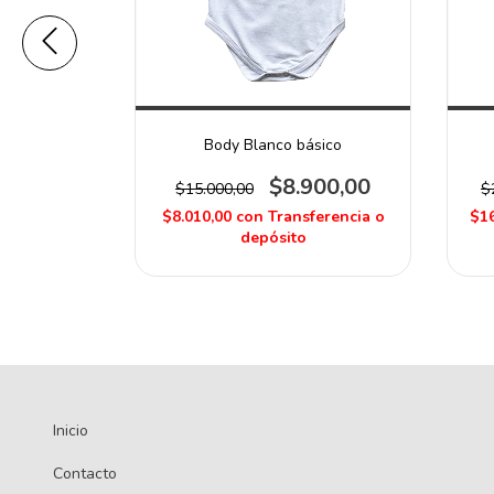
Body Blanco básico
580,00
$8.900,00
$15.000,00
$
ferencia o
$8.010,00
con
Transferencia o
$16
depósito
Inicio
Contacto