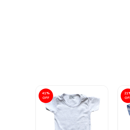
41
%
21
OFF
OF