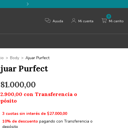
⚡️ 3 cuotas sin interés 
0
Ayuda
Mi cuenta
Mi carrito
cio
>
Body
>
Ajuar Purfect
juar Purfect
81.000,00
72.900,00
con
Transferencia o
epósito
3
cuotas sin interés de
$27.000,00
10% de descuento
pagando con Transferencia o
depósito