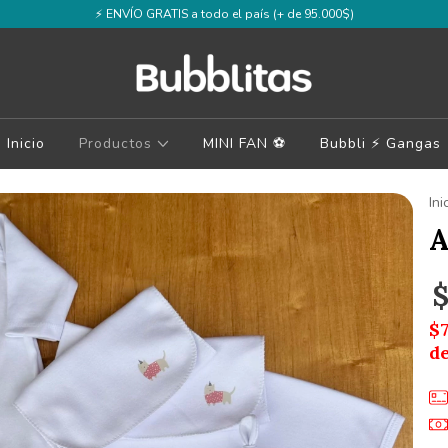
⚡️ ENVÍO GRATIS a todo el país (+ de 95.000$)
Inicio
Productos
MINI FAN ⚽️
Bubbli ⚡️ Gangas
Ini
A
$
$
d