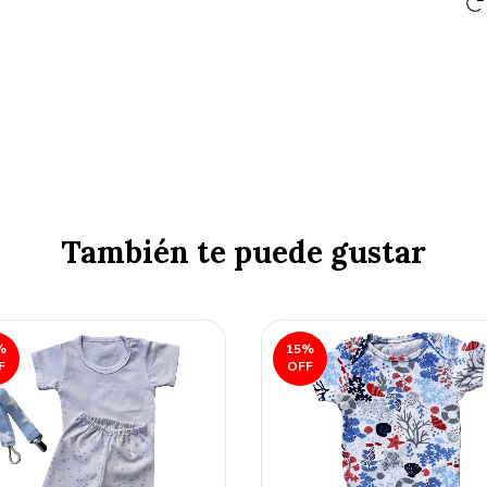
También te puede gustar
%
15
%
F
OFF