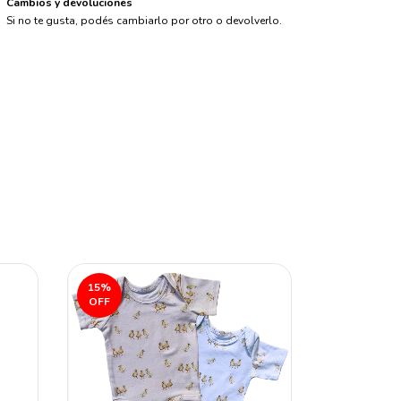
Cambios y devoluciones
Si no te gusta, podés cambiarlo por otro o devolverlo.
15
%
60
%
OFF
OFF