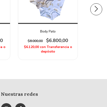
Body Pato
00
$6.800,00
$8.000,00
$19.000
ia o
$6.120,00
con
Transferencia o
$6.840,0
depósito
Nuestras redes