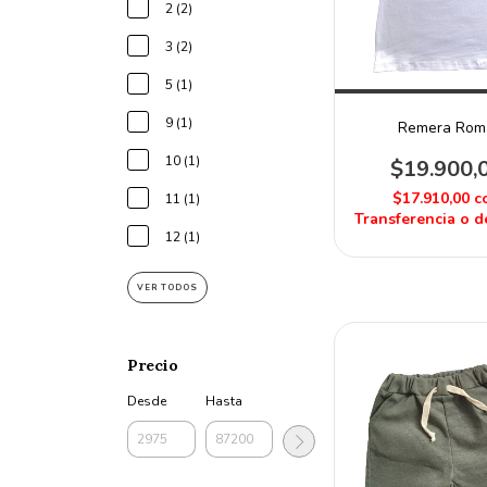
2 (2)
3 (2)
5 (1)
9 (1)
Remera Rom
10 (1)
$19.900,
$17.910,00
c
11 (1)
Transferencia o d
12 (1)
VER TODOS
Precio
Desde
Hasta