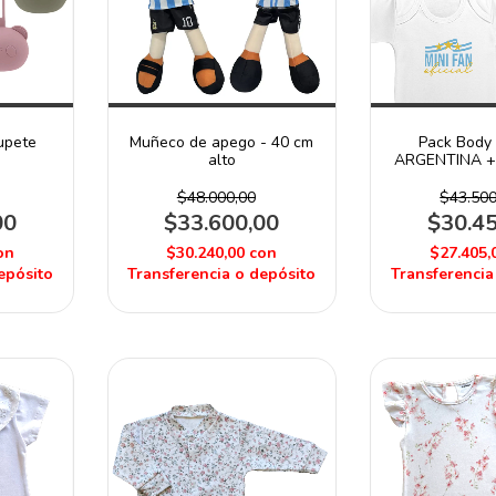
upete
Muñeco de apego - 40 cm
Pack Body 
alto
ARGENTINA + 
$48.000,00
$43.500
00
$33.600,00
$30.4
on
$30.240,00
con
$27.405,
epósito
Transferencia o depósito
Transferencia