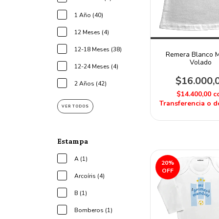
1 Año (40)
12 Meses (4)
12-18 Meses (38)
Remera Blanco 
Volado
12-24 Meses (4)
$16.000,
2 Años (42)
$14.400,00
c
Transferencia o d
VER TODOS
Estampa
A (1)
20
%
OFF
Arcoíris (4)
B (1)
Bomberos (1)