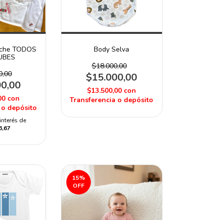
luche TODOS
Body Selva
UBES
$18.000,00
0,00
$15.000,00
00,00
$13.500,00
con
00
con
Transferencia o depósito
 o depósito
interés de
6,67
15
%
OFF