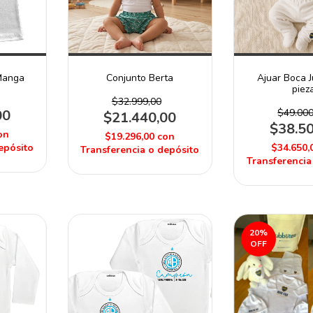
Manga
Conjunto Berta
Ajuar Boca J
piez
$32.999,00
00
$49.000
$21.440,00
$38.5
on
$19.296,00
con
epósito
$34.650,
Transferencia o depósito
Transferencia
20
%
OFF