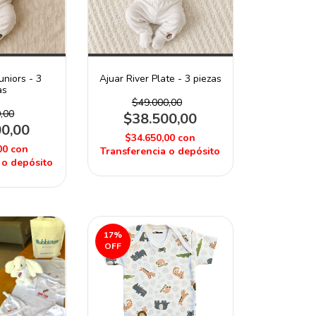
uniors - 3
Ajuar River Plate - 3 piezas
as
$49.000,00
,00
$38.500,00
00,00
$34.650,00
con
00
con
Transferencia o depósito
 o depósito
17
%
OFF