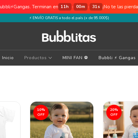
ubbli⚡️Gangas. Terminan en
¡No te las pierda
11
h
00
m
30
s
:
:
⚡️ ENVÍO GRATIS a todo el país (+ de 95.000$)
Inicio
Productos
MINI FAN ⚽️
Bubbli ⚡️ Gangas
10
%
20
%
OFF
OFF