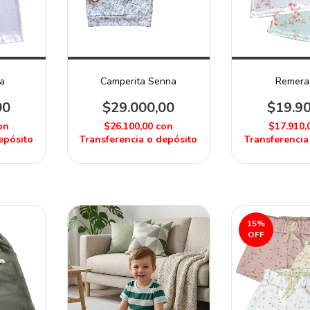
a
Camperita Senna
Remera
00
$29.000,00
$19.9
on
$26.100,00
con
$17.910,
epósito
Transferencia o depósito
Transferencia
15
%
OFF