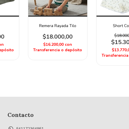
e
Remera Rayada Tilo
Short C
00
$18.000,00
$18.000
$15.3
on
$16.200,00
con
epósito
Transferencia o depósito
$13.770,
Transferencia
Contacto
541172364951