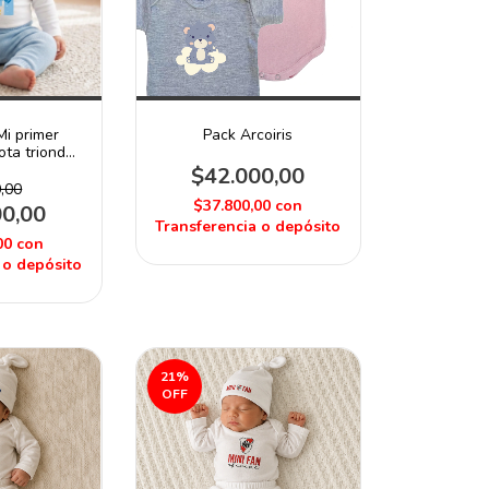
i primer
Pack Arcoiris
ota trionda
$42.000,00
,00
$37.800,00
con
00,00
Transferencia o depósito
00
con
 o depósito
21
%
OFF