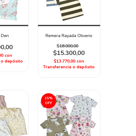
 Den
Remera Rayada Oliverio
00,00
$18.000,00
$15.300,00
00
con
 o depósito
$13.770,00
con
Transferencia o depósito
15
%
OFF