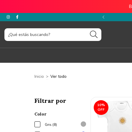
B
FF con transferencia
Inicio
>
Ver todo
Filtrar por
10
%
OFF
Color
Gris (8)