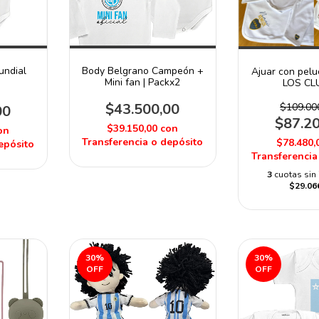
Body Belgrano Campeón +
undial
Ajuar con pe
Mini fan | Packx2
LOS CL
$43.500,00
$109.00
00
$87.2
$39.150,00
con
on
Transferencia o depósito
$78.480,
epósito
Transferencia
3
cuotas sin 
$29.06
30
%
30
%
OFF
OFF