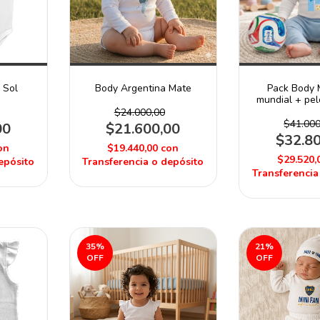
 Sol
Body Argentina Mate
Pack Body M
mundial + pel
N2
$24.000,00
$41.000
00
$21.600,00
$32.8
on
$19.440,00
con
$29.520,
epósito
Transferencia o depósito
Transferencia
35
%
21
%
OFF
OFF