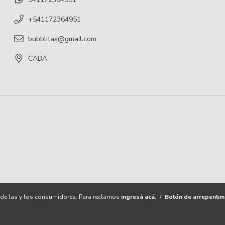
+541172364951
bubblitas@gmail.com
CABA
de las y los consumidores. Para reclamos
ingresá acá.
/
Botón de arrepentim