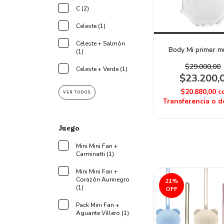
C (2)
Celeste (1)
Celeste + Salmón
Body Mi primer m
(1)
$29.000,00
Celeste + Verde (1)
$23.200,
$20.880,00
c
VER TODOS
Transferencia o d
Juego
Mini Mini Fan +
Carminatti (1)
Mini Mini Fan +
Corazón Aurinegro
21
%
(1)
OFF
Pack Mini Fan +
Aguante Villero (1)