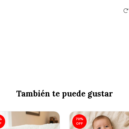
También te puede gustar
%
70
%
F
OFF