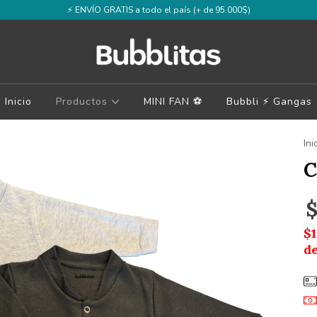
⚡️ ENVÍO GRATIS a todo el país (+ de 95.000$)
Inicio
Productos
MINI FAN ⚽️
Bubbli ⚡️ Gangas
Ini
C
$
$1
d