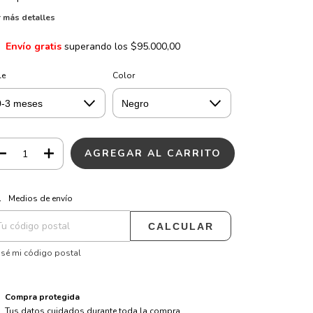
 más detalles
Envío gratis
superando los
$95.000,00
le
Color
CAMBIAR CP
regas para el CP:
Medios de envío
CALCULAR
sé mi código postal
Compra protegida
Tus datos cuidados durante toda la compra.