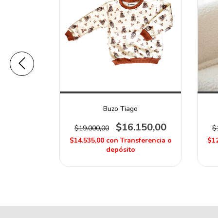
frisa
Buzo Tiago
065,00
$16.150,00
$19.000,00
$
ferencia o
$14.535,00
con
Transferencia o
$12
depósito