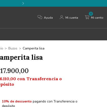
⚡️ 3 cuotas sin interés 
0
Ayuda
Mi cuenta
Mi carrito
cio
>
Buzos
>
Camperita lisa
amperita lisa
17.900,00
6.110,00
con
Transferencia o
epósito
10% de descuento
pagando con Transferencia o
depósito