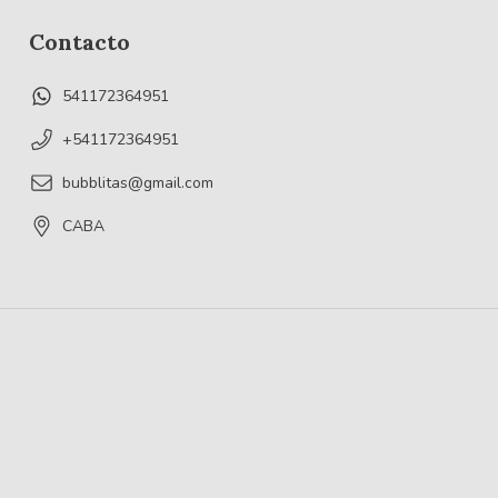
Contacto
541172364951
+541172364951
bubblitas@gmail.com
CABA