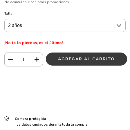
No acumulable con otras promociones
Talle
¡No te lo pierdas, es el último!
Medios de envío
CAMBIAR CP
Entregas para el CP:
CALCULAR
Iniciá sesión
y usá tus datos de entrega
No sé mi código postal
Compra protegida
Tus datos cuidados durante toda la compra.