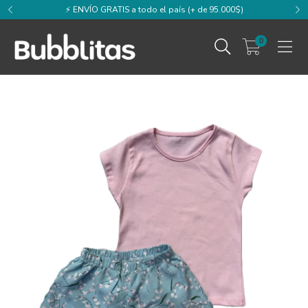
⚡️ ENVÍO GRATIS a todo el país (+ de 95.000$)
0