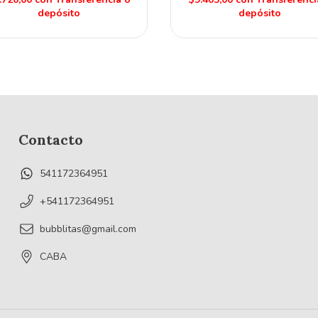
depósito
depósito
Contacto
541172364951
+541172364951
bubblitas@gmail.com
CABA