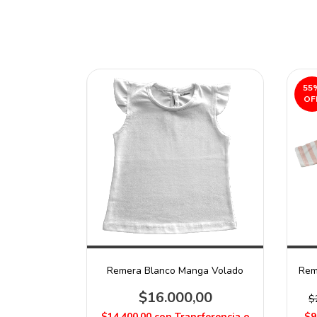
55
OF
Remera Blanco Manga Volado
Rem
$16.000,00
$
$14.400,00
con
Transferencia o
$9