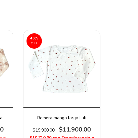
40
%
OFF
ta
Remera manga larga Luli
00
$11.900,00
$19.900,00
a o
$10.710,00
con
Transferencia o