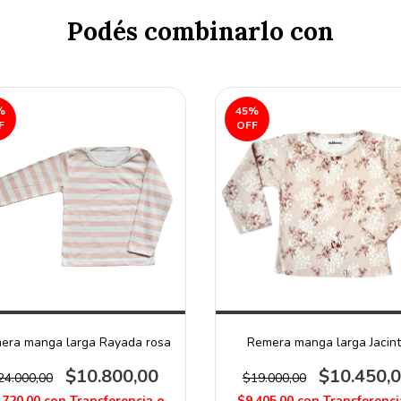
Podés combinarlo con
%
45
%
F
OFF
era manga larga Rayada rosa
Remera manga larga Jacin
$10.800,00
$10.450,
24.000,00
$19.000,00
.720,00
con
Transferencia o
$9.405,00
con
Transferenci