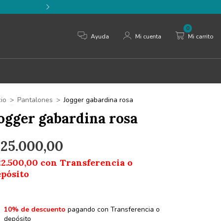
⚡️ 3 cuotas sin interés 
0
Ayuda
Mi cuenta
Mi carrito
cio
>
Pantalones
>
Jogger gabardina rosa
ogger gabardina rosa
25.000,00
22.500,00
con
Transferencia o
epósito
10% de descuento
pagando con Transferencia o
depósito