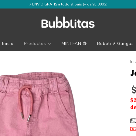
⚡️ ENVÍO GRATIS a todo el país (+ de 95.000$)
Inicio
Productos
MINI FAN ⚽️
Bubbli ⚡️ Gangas
Ini
J
$
$
d