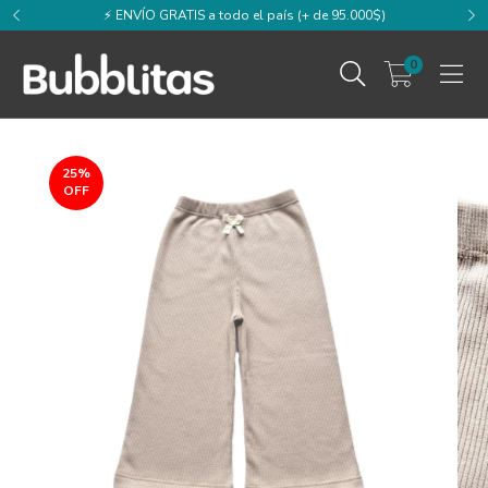
⚡️ ENVÍO GRATIS a todo el país (+ de 95.000$)
0
25
%
OFF