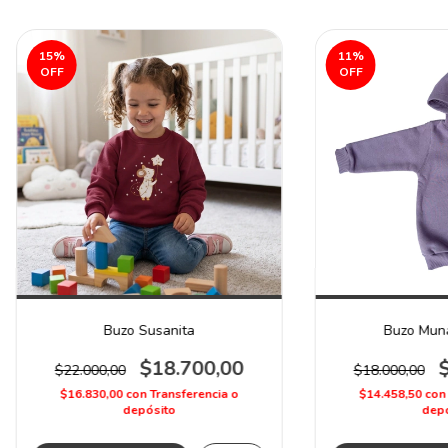
15
%
11
%
OFF
OFF
Buzo Susanita
Buzo Muna
$18.700,00
$22.000,00
$18.000,00
$16.830,00
con
Transferencia o
$14.458,50
con
depósito
depó