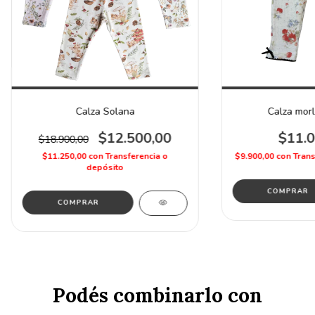
Calza Solana
Calza morle
$12.500,00
$11.0
$18.900,00
$11.250,00
con
Transferencia o
$9.900,00
con
Trans
depósito
COMPRAR
COMPRAR
Podés combinarlo con