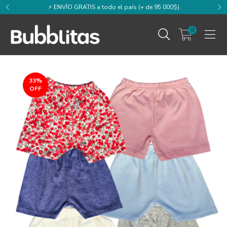
⚡️ ENVÍO GRATIS a todo el país (+ de 95.000$)
0
33
%
OFF