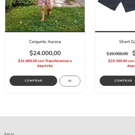
Conjunto Aurora
Short G
$24.000,00
$20.000,00
$21.600,00
con
Transferencia o
$15.300,00
con
depósito
depó
COMPRAR
COMPRAR
Inicio