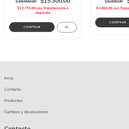
$15.300,00
$18.000,00
$6.000,00
$13.770,00
con
Transferencia o
$3.600,00
con
Trans
depósito
COMPRAR
COMPRAR
Inicio
Contacto
Productos
Cambios y devoluciones
Contacto