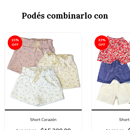
Podés combinarlo con
15
%
33
%
OFF
OFF
Short Corazón
Short