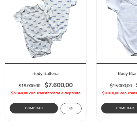
Body Ballena
Body Blan
$7.600,00
$19.000,00
$15.000,00
$6.840,00
con
Transferencia o depósito
$8.010,00
con
Trans
COMPRAR
COMPRAR