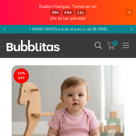
Bubbli⚡️Gangas. Terminan en
×
09
h
43
m
11
s
:
:
¡No te las pierdas!
⚡️ ENVÍO GRATIS a todo el país (+ de 95.000$)
0
15
%
OFF