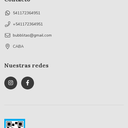
541172364951
+541172364951
bubblitas@gmail.com
CABA
Nuestras redes